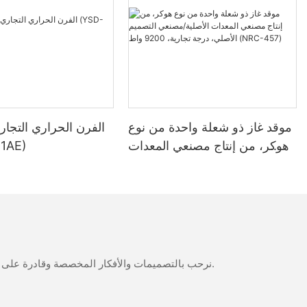
hes zero,
 about
الصيانة ال
 use a
موقد غاز ذو شعلة واحدة من نوع
هوكر، من إنتاج مصنعي المعدات
لترًا (
g cooking—
الأصلية/مصنعي التصميم الأصلي،
anti-
درجة تجارية، 9200 واط (NRC-
457)
نرحب بالتصميمات والأفكار المخصصة وقادرة على تلبية المتطلبات المحددة. لمزيد من المعلومات، يرجى زيارة الموقع الإلكتروني أو الاتصال بنا مباشرة مع أسئلة أو استفسارات.