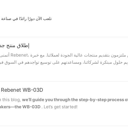
Guangzhou Rebenet Catering Equipment Co. ، Ltd تلعب الآن دورًا
ابتكار صناعة المطابخ التجارية معًا-Rebenet 2024 إطلاق م
، نواصل تقديم حلول مبتكرة لشركائنا، ومساعدتهم على توسيع تواجدهم في السوق 
 | Rebenet WB-03D
في عام 2024، قدمنا ​​تصميمًا لنطاق الغاز المتصاعد، مما يسهل الوصول إ
 this blog,
we’ll guide you through the step-by-step process o
makers—the
WB-03D
. Let’s get started!