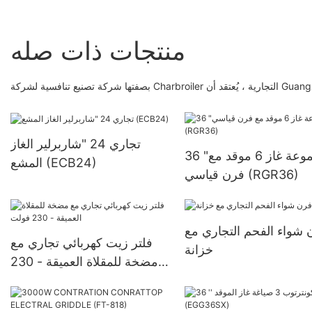
منتجات ذات صله
 يُعتقد أن Guangzhou Rebenet
تجاري 24 "شاربرلير الغاز
36 "مجموعة غاز 6 موقد مع
المشع (ECB24)
فرن قياسي (RGR36)
 شواء الفحم التجاري مع
فلتر زيت كهربائي تجاري مع
خزانة
مضخة للمقلاة العميقة - 230
فولت