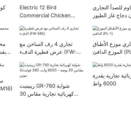
قاوم للصدأ التجاري
Electric 12 Bird
ن دجاج غاز الطيور (GR-
Commercial Chicken
Rotisserie Oven
268-1)
230V/4500W (ER-266X)
ري موزع الأطباق
تجاري 4 رف الساخن مع
محم
افئ (PL-1)
عرض فطيرة الدفء (FW-
580)
ائية تجارية بقدرة
6000 واط
ريبينيت GR-760 شواية
طباخ الغاز ال
كهربائية تجارية مقاس 30
بوصة - 9000 وات، 380
فولت/3 نيوتن