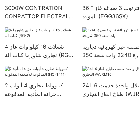
36 '' كونترتوب 3 صياغة غاز
3000W CONTRATION
الموقد (EGG36SX)
CONRATTOP ELECTRAL
GRIDDLE (FT-818)
صة خبز كهربائية تجارية
4 شعلات 16 كيلو وات غاز
بقدرة 2240 وات سعة 350
تجاري شاورما كباب آلة (RG-
شريحة
2)
24L 6 سلال واحدة خدمت
2 كيلوواط تجاري 4 أبواب
تجاري (WJRM16)
خزانة المأدبة المدفوعة
للأطعمة المدفوعة (HC-1411)