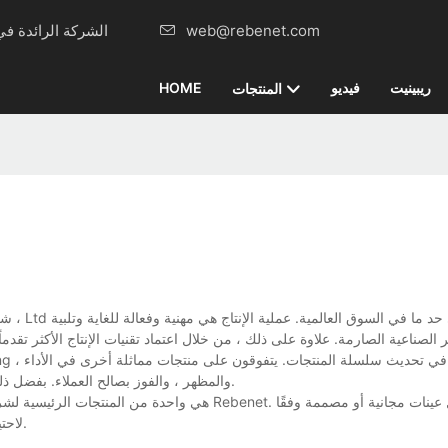
web@rebenet.com
Rebenet، الشركة الرائدة في مجال تصنيع معدات المطابخ التجارية منذ ذلك الحين 2015
ريبينيت
فيديو
HOME
المنتجات
والمظهر ، والفوز بصالح العملاء. بفضل ذلك ، اكتسبنا رضا العملاء أعلى وتلقينا أوامر مستمرة حتى خلال موسم الباهت.
لاحتياجات العملاء. نحن نسعى جاهدين لنكون الأفضل فيما يتعلق بالجودة والخدمة.