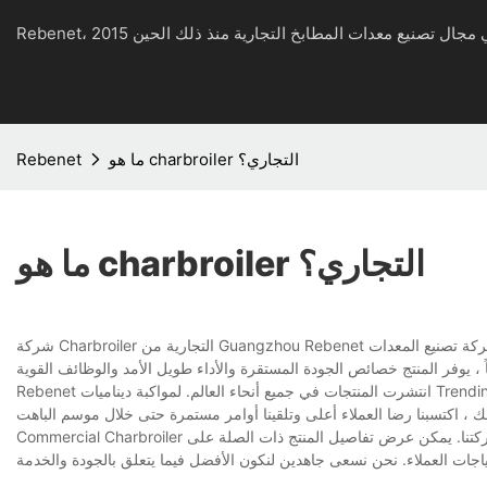
ما هو charbroiler التجاري؟
Rebenet
ما هو charbroiler التجاري؟
شركة Charbroiler التجارية من Guangzhou Rebenet شركة تصنيع المعدات ، Ltd هي منافسة إلى حد ما في السوق العالمية. عملية الإنتاج هي مهنية وفعالة للغاية وتلبية
Rebenet انتشرت المنتجات في جميع أنحاء العالم. لمواكبة ديناميات Trending ، نكرس أنفسنا في تحديث سلسلة المنتجات. يتفوقون على منتجات مماثلة أخرى في الأداء
Commercial Charbroiler هي واحدة من المنتجات الرئيسية لشركتنا. يمكن عرض تفاصيل المنتج ذات الصلة على Rebenet. يتم إرسال عينات مجانية أو مصممة وفقًا