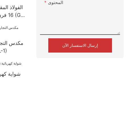
المحتوى
الفولاذ الم
16 فر
مكدس التجا
إرسال الاستفسار الآن
الموزع الد
شواية كهرب