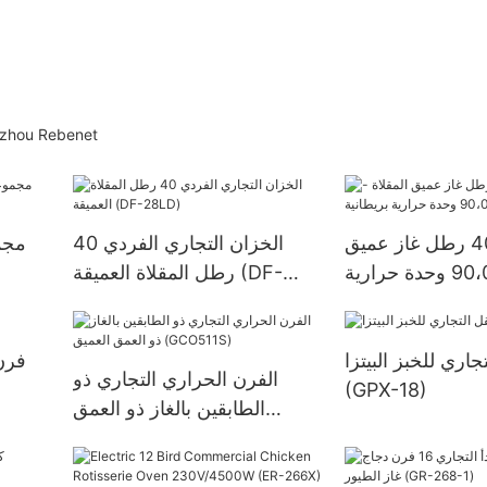
بصفتها شركة تصنيع تنافسية لشركة Charbroiler التجارية ،
تجاري 40 رطل غاز عميق
الخزان التجاري الفردي 40
المقلاة - 90،000 وحدة حرارية
رطل المقلاة العميقة (DF-
بريطانية (GF90)
28LD)
جاري للخبز البيتزا
فرن
الفرن الحراري التجاري ذو
(GPX-18)
الطابقين بالغاز ذو العمق
العميق (GCO511S)