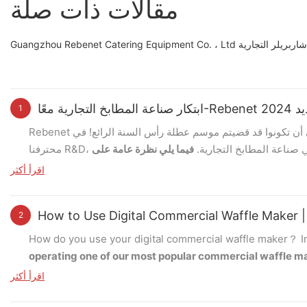
مقالات ذات صلة
 رائدًا في صناعة شاربريلر التجارية
نتج جديد
1
Rebenet أتمنى أن تكونوا قد قضيتم موسم عطلة رأس السنة الرائع! في Rebenet، نحن ملتزمون بتقديم منتجات عالية الجودة لعملائنا. مع خبرة
في صناعة المطابخ التجارية.
فيما يلي نظرة عامة على
المنتجات المثيرة التي قمنا بتطويرها 2024:
اقرأ أكثر
نطاق الغاز التصاعدي
How to Use Digital Commercial Waffle Maker
2
لى القدور والمقالي الخلفية. سواء كنت بحاجة إلى سطح عمل أو نطاق غاز
How do you use your digital commercial waffle maker？ In
قائم بذاته، فلدينا ما يناسبك من خلال خياراتنا المتنوعة.
operating one of our most popular commercial waffle 
اقرأ أكثر
Step 1 – Powering On