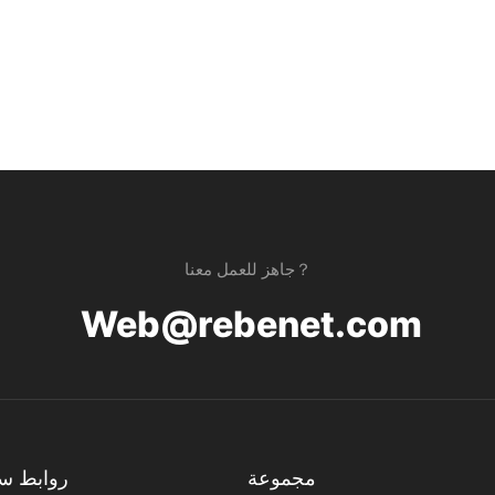
الرقمية الطهاة على مراقبة درجات حرارة الطهي للحصول على نتائج متسقة.
جاهز للعمل معنا？
Web@rebenet.com
مجموعة
روابط س