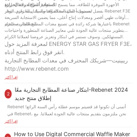
الأجهزة الموفرة للطاقة، مما يسمح لك بتوفير الطاقة والمال. ارفع
استعادة أسرع لدرجة الحرارة
مستوى أعمال المقلاة الخاصة بك بينما تجني الثمار!
بفضل تصميماته المتقدمة للموقد والمبادل الحراري، يوفر Rebenet F3E
أوقات طهي أقصر ومعدلات إنتاج أعلى، مما يضمن الاستجابة السريعة
لمتطلبات مطبخك.
باعتبارها شركة رائدة في تصنيع معدات المطبخ التجارية، تلتزم Rebenet
بتطوير منتجات عالية الجودة تلبي معايير الصناعة المتطورة واحتياجات
المستهلكين. وسوف نستمر في ابتكار وتعزيز عروضنا لعملائنا الكرام.
لمعرفة المزيد حول ENERGY STAR GAS FRYER F3E،
انقر فوق رابط المنتج أدناه.
ريبينيت—شريكك المحترف في معدات المطابخ التجارية
http://www.rebenet.com
اقرأ أكثر
ابتكار صناعة المطابخ التجارية معًا-Rebenet 2024
2
إطلاق منتج جديد
Rebenet أتمنى أن تكونوا قد قضيتم موسم عطلة رأس السنة الرائع!
في Rebenet، نحن ملتزمون بتقديم منتجات عالية الجودة لعملائنا. مع
خبرة محترفنا R&D، نواصل تقديم حلول مبتكرة لشركائنا، ومساعدتهم
اقرأ أكثر
على توسيع تواجدهم في السوق في صناعة المطابخ التجارية.
فيما يلي
How to Use Digital Commercial Waffle Maker
نظرة عامة على المنتجات المثيرة التي قمنا بتطويرها 2024: