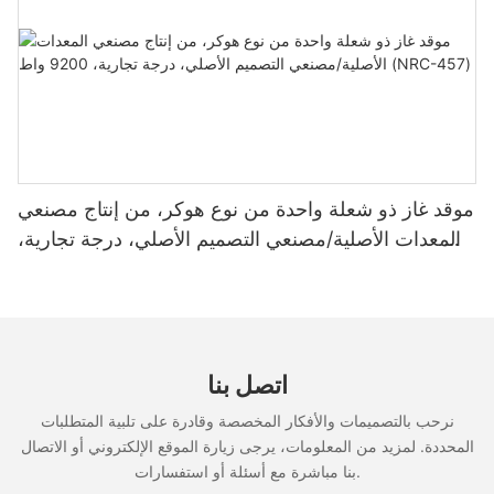
Visit us at:
http://www.rebenet.com
للعملاء الذين يبحثون عن مقلاة دونات كبيرة، فإن Rebenet تعتبر
Add: No. 17, Jintian Road, Huadong Town, Huadu
موديلات GF18P/GF24P/EF34P اختيارات مثالية. تساعد لوحة
District, Guangzhou, 510890, China
عرض درجة الحرارة الرقمية الطهاة على مراقبة درجات حرارة
الطهي للحصول على نتائج متسقة.
موقد غاز ذو شعلة واحدة من نوع هوكر، من إنتاج مصنعي
GF18P
المعدات الأصلية/مصنعي التصميم الأصلي، درجة تجارية،
9200 واط (NRC-457)
GF24P
مقلاة نجمة الطاقة
في عام 2024، Rebenet حصلت المقلاة العميقة F3E على شهادة
اتصل بنا
Energy Star المرموقة. يعمل بكفاءة أكبر بنسبة 35% من الموديلات
القياسية، وهو خيار ذكي ومستدام لأي مطبخ تجاري.
نرحب بالتصميمات والأفكار المخصصة وقادرة على تلبية المتطلبات
المحددة. لمزيد من المعلومات، يرجى زيارة الموقع الإلكتروني أو الاتصال
بنا مباشرة مع أسئلة أو استفسارات.