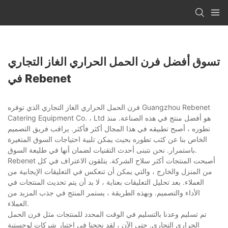
تسوق أفضل فرن الحمل الحراري الغاز التجاري
في Rebenet
فرن الحمل الحراري الغاز التجاري الذي توفره Guangzhou Rebenet
Catering Equipment Co. ، Ltd هو أفضل منتج في هذه الصناعة. منذ
تطوره ، أصبح تطبيقه في هذا المجال أكثر فأكثر. يراقب فريق التصميم
الخاص بنا عن كثب تطوره بحيث يمكن تلبية احتياجات السوق المتغيرة
باستمرار. نحن نتبنى أحدث التقنيات لضمان أنها في طليعة السوق.
Rebenet أصبحت المنتجات أكثر سلاح الشركة. يتلقون الاعتراف في كل
من المنزل والخارج ، والتي يمكن أن تنعكس في التعليقات الإيجابية من
العملاء. بعد تحليل التعليقات بعناية ، لا بد أن يتم تحديث المنتجات في
الأداء والتصميم. وبهذه الطريقة ، يستمر المنتج في جذب المزيد من
العملاء.
تم تسليم وعدنا بالتسليم في الوقت المحدد للمنتجات مثل فرن الحمل
الحراري التجاري. حتى الآن ، لقد نجحنا في اختيار شركات لوجستية