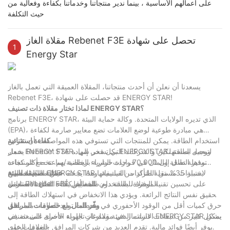
على أعمالهم الأساسية ، بينما ندير منتجاتنا وخدماتنا بكفاءة وفعالية من
حيث التكلفة
مقلاة الغاز Rebenet F3E تحصل على شهادة
1
Energy Star
يسعدنا أن نعلن أن أحدث منتجاتنا، المقلاة العميقة التي تعمل بالغاز
Rebenet F3E، قد حصلت على شهادة ENERGY STAR!
لماذا تختار مقلاة ذات تصنيف ENERGY STAR؟
برنامج ENERGY STAR، الذي تديره الولايات المتحدة. وكالة حماية البيئة
(EPA)، هي مبادرة طوعية لوضع العلامات تضع معايير صارمة لكفاءة
استخدام الطاقة. يمكن للمنتجات التي تستوفي هذه المواصفات أن تعرض
كفاءة استثنائية
شعار ENERGY STAR، لتوجيه المستهلكين والشركات التي تسعى إلى
يحمل Rebenet F3E بكل فخر شهادة ENERGY STAR، ويعمل بطاقة
توفير الطاقة والمال في قرارات الشراء الخاصة بهم. تخضع المنتجات
مذهلة تصل إلى 70,000 وحدة حرارية بريطانية/ساعة.—أكثر كفاءة
المعتمدة من ENERGY STAR لاختبارات مستقلة للتأكد من استيفائها
بنسبة 35% من الطرازات القياسية. وهذا يجعله خيارًا مثاليًا للمطابخ
عملية صديقة للبيئة
الموفرة للطاقة دون المساس بأداء القلي الاستثنائي.
لمعايير كفاءة الطاقة الصارمة.
تعمل Rebenet F3E على تحسين تقنية المقلاة، باستخدام طاقة أقل
لتحقيق نفس النتائج الرائعة. ويؤدي هذا الانخفاض في استهلاك الطاقة إلى
حرق كميات أقل من الوقود الأحفوري في محطات توليد الطاقة، مما يقلل
وفّر المال مع خصومات المرافق
بشكل كبير من انبعاثات غازات الدفيئة وملوثات الهواء الأخرى المنبعثة في
الاستثمار في مقلاة غاز تجارية حاصلة على تصنيف ENERGY STAR يمكن
الغلاف الجوي.
أن يوفر أيضًا فوائد مالية. تقدم العديد من شركات المرافق خصومات على