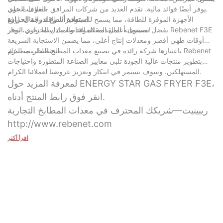
الغلاف الجوي.
أن يوفر أيضًا فوائد مالية. تقدم العديد من شركات المرافق خصومات على
الأجهزة الموفرة للطاقة، مما يسمح لك بتوفير الطاقة والمال. ارفع
استعادة أسرع لدرجة الحرارة
مستوى أعمال المقلاة الخاصة بك بينما تجني الثمار!
بفضل تصميماته المتقدمة للموقد والمبادل الحراري، يوفر Rebenet F3E
أوقات طهي أقصر ومعدلات إنتاج أعلى، مما يضمن الاستجابة السريعة
لمتطلبات مطبخك.
باعتبارها شركة رائدة في تصنيع معدات المطبخ التجارية، تلتزم Rebenet
بتطوير منتجات عالية الجودة تلبي معايير الصناعة المتطورة واحتياجات
المستهلكين. وسوف نستمر في ابتكار وتعزيز عروضنا لعملائنا الكرام.
لمعرفة المزيد حول ENERGY STAR GAS FRYER F3E،
انقر فوق رابط المنتج أدناه.
ريبينيت—شريكك المحترف في معدات المطابخ التجارية
http://www.rebenet.com
اقرأ أكثر