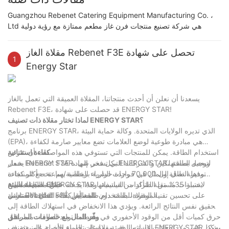
Guangzhou Rebenet Catering Equipment Manufacturing Co. ،
Ltd هي شركة تصنيع منتجات فرن غاز مطعم ممتازة مع رؤية دولية
مقلاة الغاز Rebenet F3E تحصل على شهادة
1
Energy Star
يسعدنا أن نعلن أن أحدث منتجاتنا، المقلاة العميقة التي تعمل بالغاز
Rebenet F3E، قد حصلت على شهادة ENERGY STAR!
لماذا تختار مقلاة ذات تصنيف ENERGY STAR؟
برنامج ENERGY STAR، الذي تديره الولايات المتحدة. وكالة حماية البيئة
(EPA)، هي مبادرة طوعية لوضع العلامات تضع معايير صارمة لكفاءة
استخدام الطاقة. يمكن للمنتجات التي تستوفي هذه المواصفات أن تعرض
كفاءة استثنائية
شعار ENERGY STAR، لتوجيه المستهلكين والشركات التي تسعى إلى
يحمل Rebenet F3E بكل فخر شهادة ENERGY STAR، ويعمل بطاقة
توفير الطاقة والمال في قرارات الشراء الخاصة بهم. تخضع المنتجات
مذهلة تصل إلى 70,000 وحدة حرارية بريطانية/ساعة.—أكثر كفاءة
المعتمدة من ENERGY STAR لاختبارات مستقلة للتأكد من استيفائها
بنسبة 35% من الطرازات القياسية. وهذا يجعله خيارًا مثاليًا للمطابخ
عملية صديقة للبيئة
الموفرة للطاقة دون المساس بأداء القلي الاستثنائي.
لمعايير كفاءة الطاقة الصارمة.
تعمل Rebenet F3E على تحسين تقنية المقلاة، باستخدام طاقة أقل
لتحقيق نفس النتائج الرائعة. ويؤدي هذا الانخفاض في استهلاك الطاقة إلى
حرق كميات أقل من الوقود الأحفوري في محطات توليد الطاقة، مما يقلل
وفّر المال مع خصومات المرافق
بشكل كبير من انبعاثات غازات الدفيئة وملوثات الهواء الأخرى المنبعثة في
الاستثمار في مقلاة غاز تجارية حاصلة على تصنيف ENERGY STAR يمكن