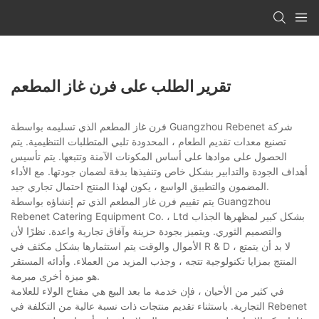
تقرير الطلب على فرن غاز المطعم
فرن غاز المطعم الذي تسليمه بواسطة Guangzhou Rebenet شركة
تصنيع معدات تقديم الطعام ، المحدودة تلبي المتطلبات التنظيمية. يتم
الحصول على موادها على أساس المكونات الآمنة وتتبعها. يتم تأسيس
أهداف الجودة والتدابير بشكل خاص وتنفيذها بدقة لضمان جودتها. مع الأداء
المضمون والتطبيق الواسع ، يكون لهذا المنتج احتمال تجاري جيد.
يتم تقييم فرن غاز المطعم الذي تم إنشاؤه بواسطة Guangzhou
Rebenet Catering Equipment Co. ، Ltd بشكل كبير لمظهرها الجذاب
والتصميم الثوري. ويتميز بجودة حزينة وآفاق تجارية واعدة. نظرًا لأن
الأموال والوقت يتم استثمارها بشكل مكثف في R & D ، لا بد أن يتمتع
المنتج بمزايا تكنولوجية تتجه ، وجذب المزيد من العملاء. وأدائه المستقر
هو ميزة أخرى مبرمة.
في كثير من الأحيان ، فإن خدمة ما بعد البيع هي مفتاح الولاء للعلامة
التجارية. باستثناء تقديم منتجات ذات نسبة عالية من التكلفة في Rebenet