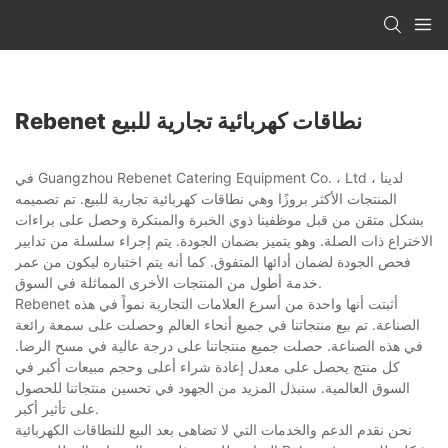
Rebenet نطاقات كهربائية تجارية للبيع
في Guangzhou Rebenet Catering Equipment Co. ، Ltd ، لدينا
المنتجات الأكثر بروزًا وهي نطاقات كهربائية تجارية للبيع. تم تصميمه
بشكل متقن من قبل موظفينا ذوي الخبرة والمبتكرة وحصل على براءات
الاختراع ذات الصلة. وهو يتميز بضمان الجودة. يتم إجراء سلسلة من تدابير
فحص الجودة لضمان أدائها المتفوق. كما أنه يتم اختباره ليكون من عمر
خدمة أطول من المنتجات الأخرى المماثلة في السوق.
Rebenet أثبتت أنها واحدة من أسرع العلامات التجارية نمواً في هذه
الصناعة. تم بيع منتجاتنا في جميع أنحاء العالم وحصلت على سمعة رائعة
في هذه الصناعة. حصلت جميع منتجاتنا على درجة عالية في مسح الرضا.
كل منتج يحصل على معدل إعادة شراء أعلى وحجم مبيعات أكبر في
السوق العالمية. سنبذل المزيد من الجهود في تحسين منتجاتنا للحصول
على تأثير أكبر.
نحن نقدم الدعم والخدمات التي لا تضاهى بعد البيع للنطاقات الكهربائية