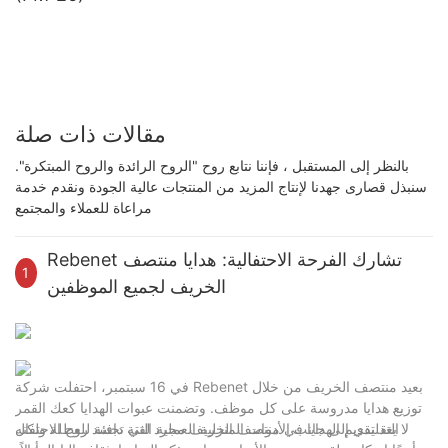
مقالات ذات صلة
بالنظر إلى المستقبل ، فإننا نتابع روح "الروح الرائدة والروح المبتكرة".
سنبذل قصارى جهدنا لإنتاج المزيد من المنتجات عالية الجودة ونقدم خدمة
مراعاة للعملاء والمجتمع
Rebenet تشارك الفرحة الاحتفالية: هدايا منتصف
1
الخريف لجميع الموظفين
في 16 سبتمبر، احتفلت شركة Rebenet بعيد منتصف الخريف من خلال
توزيع هدايا مدروسة على كل موظف. وتضمنت عبوات الهدايا كعك القمر
التقليدي إلى جانب الأدوات المنزلية العملية التي تجسد روح الاحتفال
لا يعد تقديم الهدايا في منتصف الخريف مجرد لفتة دافئة للعطلة ولكنه