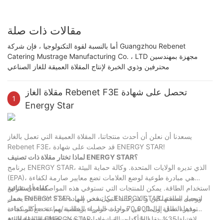
مقالات ذات صلة
أما بالنسبة لقوة التكنولوجيا ، فإن شركة Guangzhou Rebenet
Catering Mustrage Manufacturing Co. ، LTD مجهزة بمهندسين
محترفين وذوي الخبرة لإنتاج المقلاة العميقة للغاز الصناعي
مقلاة الغاز Rebenet F3E تحصل على شهادة
1
Energy Star
يسعدنا أن نعلن أن أحدث منتجاتنا، المقلاة العميقة التي تعمل بالغاز
Rebenet F3E، قد حصلت على شهادة ENERGY STAR!
لماذا تختار مقلاة ذات تصنيف ENERGY STAR؟
برنامج ENERGY STAR، الذي تديره الولايات المتحدة. وكالة حماية البيئة
(EPA)، هي مبادرة طوعية لوضع العلامات تضع معايير صارمة لكفاءة
استخدام الطاقة. يمكن للمنتجات التي تستوفي هذه المواصفات أن تعرض
كفاءة استثنائية
شعار ENERGY STAR، لتوجيه المستهلكين والشركات التي تسعى إلى
يحمل Rebenet F3E بكل فخر شهادة ENERGY STAR، ويعمل بطاقة
توفير الطاقة والمال في قرارات الشراء الخاصة بهم. تخضع المنتجات
مذهلة تصل إلى 70,000 وحدة حرارية بريطانية/ساعة.—أكثر كفاءة
المعتمدة من ENERGY STAR لاختبارات مستقلة للتأكد من استيفائها
بنسبة 35% من الطرازات القياسية. وهذا يجعله خيارًا مثاليًا للمطابخ
عملية صديقة للبيئة