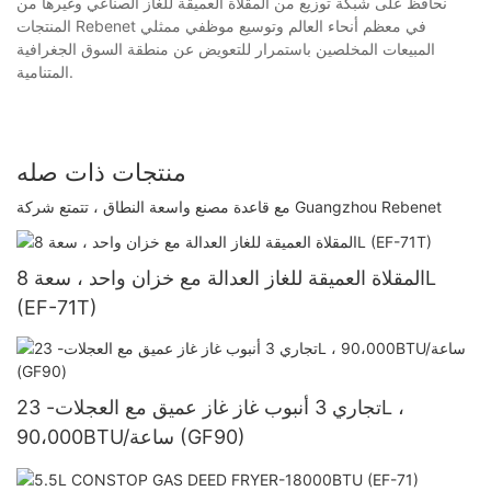
نحافظ على شبكة توزيع من المقلاة العميقة للغاز الصناعي وغيرها من
المنتجات Rebenet في معظم أنحاء العالم وتوسيع موظفي ممثلي
المبيعات المخلصين باستمرار للتعويض عن منطقة السوق الجغرافية
المتنامية.
منتجات ذات صله
مع قاعدة مصنع واسعة النطاق ، تتمتع شركة Guangzhou Rebenet
المقلاة العميقة للغاز العدالة مع خزان واحد ، سعة 8L
(EF-71T)
تجاري 3 أنبوب غاز غاز عميق مع العجلات- 23L ،
90،000BTU/ساعة (GF90)