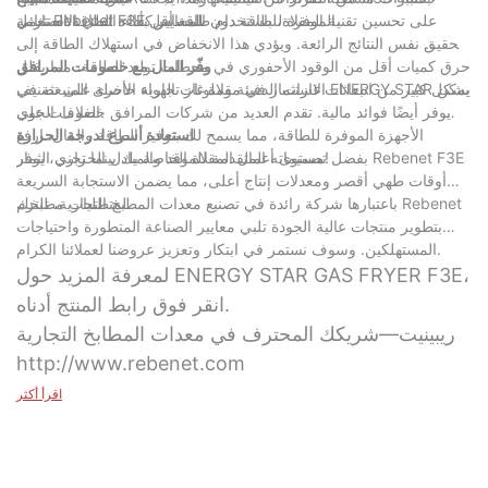
الموفرة للطاقة دون المساس بأداء القلي الاستثنائي.
لمعايير كفاءة الطاقة الصارمة.
تعمل Rebenet F3E على تحسين تقنية المقلاة، باستخدام طاقة أقل
لتحقيق نفس النتائج الرائعة. ويؤدي هذا الانخفاض في استهلاك الطاقة إلى
حرق كميات أقل من الوقود الأحفوري في محطات توليد الطاقة، مما يقلل
وفّر المال مع خصومات المرافق
بشكل كبير من انبعاثات غازات الدفيئة وملوثات الهواء الأخرى المنبعثة في
الاستثمار في مقلاة غاز تجارية حاصلة على تصنيف ENERGY STAR يمكن
الغلاف الجوي.
أن يوفر أيضًا فوائد مالية. تقدم العديد من شركات المرافق خصومات على
الأجهزة الموفرة للطاقة، مما يسمح لك بتوفير الطاقة والمال. ارفع
استعادة أسرع لدرجة الحرارة
مستوى أعمال المقلاة الخاصة بك بينما تجني الثمار!
بفضل تصميماته المتقدمة للموقد والمبادل الحراري، يوفر Rebenet F3E
أوقات طهي أقصر ومعدلات إنتاج أعلى، مما يضمن الاستجابة السريعة
لمتطلبات مطبخك.
باعتبارها شركة رائدة في تصنيع معدات المطبخ التجارية، تلتزم Rebenet
بتطوير منتجات عالية الجودة تلبي معايير الصناعة المتطورة واحتياجات
المستهلكين. وسوف نستمر في ابتكار وتعزيز عروضنا لعملائنا الكرام.
لمعرفة المزيد حول ENERGY STAR GAS FRYER F3E،
انقر فوق رابط المنتج أدناه.
ريبينيت—شريكك المحترف في معدات المطابخ التجارية
http://www.rebenet.com
اقرأ أكثر