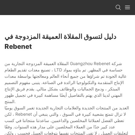
دليل لتسوق المقلاة العميقة المزدوجة في
Rebenet
المقلاة العميقة المزدوجة التجارية من Guangzhou Rebenet شركة
تصنيع معدات تقديم الطعام ، LTD حساسة في المظهر. تم بناؤه بمواد
عالية الجودة تم شراؤها من جميع أنحاء العالم ومعالجتها بواسطة معدات
الإنتاج المتقدمة والتكنولوجيا الرائدة في الصناعة. يتبنى مفهوم التصميم
المبتكر ، ودمج الجماليات والوظائف بشكل مثالي. يقدم فريق الإنتاج
المهني لدينا الذي يهتم بالتفاصيل أيضًا مساهمة كبيرة في تجميل ظهور
المنتج.
العديد من المنتجات الجديدة والعلامات التجارية الجديدة تغمر السوق يوميًا
، لكن Rebenet لا تزال تتمتع بشعبية كبيرة في السوق ، والتي ينبغي أن
تعطي الفضل لعملائنا المخلصين والداعمين. ساعدتنا منتجاتنا في كسب
عدد كبير جدًا من العملاء المخلصين على مدار هذه السنوات. وفقًا
لتعليقات العميل ، لا تفي المنتجات نفسها بتوقعات العميل فحسب ، ولكن