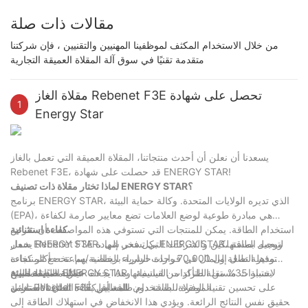
مقالات ذات صلة
من خلال الاستخدام المكثف لموظفينا المهنيين والتقنيين ، فإن شركتنا
متقدمة تقنيًا في سوق آلة المقلاة العميقة التجارية
مقلاة الغاز Rebenet F3E تحصل على شهادة
1
Energy Star
يسعدنا أن نعلن أن أحدث منتجاتنا، المقلاة العميقة التي تعمل بالغاز
Rebenet F3E، قد حصلت على شهادة ENERGY STAR!
لماذا تختار مقلاة ذات تصنيف ENERGY STAR؟
برنامج ENERGY STAR، الذي تديره الولايات المتحدة. وكالة حماية البيئة
(EPA)، هي مبادرة طوعية لوضع العلامات تضع معايير صارمة لكفاءة
استخدام الطاقة. يمكن للمنتجات التي تستوفي هذه المواصفات أن تعرض
كفاءة استثنائية
شعار ENERGY STAR، لتوجيه المستهلكين والشركات التي تسعى إلى
يحمل Rebenet F3E بكل فخر شهادة ENERGY STAR، ويعمل بطاقة
توفير الطاقة والمال في قرارات الشراء الخاصة بهم. تخضع المنتجات
مذهلة تصل إلى 70,000 وحدة حرارية بريطانية/ساعة.—أكثر كفاءة
المعتمدة من ENERGY STAR لاختبارات مستقلة للتأكد من استيفائها
بنسبة 35% من الطرازات القياسية. وهذا يجعله خيارًا مثاليًا للمطابخ
عملية صديقة للبيئة
الموفرة للطاقة دون المساس بأداء القلي الاستثنائي.
لمعايير كفاءة الطاقة الصارمة.
تعمل Rebenet F3E على تحسين تقنية المقلاة، باستخدام طاقة أقل
لتحقيق نفس النتائج الرائعة. ويؤدي هذا الانخفاض في استهلاك الطاقة إلى