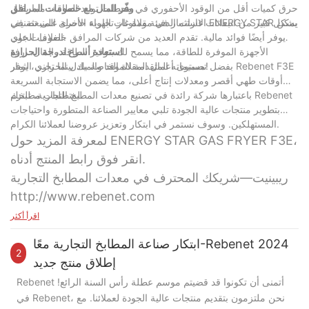
حرق كميات أقل من الوقود الأحفوري في محطات توليد الطاقة، مما يقلل
وفّر المال مع خصومات المرافق
بشكل كبير من انبعاثات غازات الدفيئة وملوثات الهواء الأخرى المنبعثة في
الاستثمار في مقلاة غاز تجارية حاصلة على تصنيف ENERGY STAR يمكن
الغلاف الجوي.
أن يوفر أيضًا فوائد مالية. تقدم العديد من شركات المرافق خصومات على
الأجهزة الموفرة للطاقة، مما يسمح لك بتوفير الطاقة والمال. ارفع
استعادة أسرع لدرجة الحرارة
مستوى أعمال المقلاة الخاصة بك بينما تجني الثمار!
بفضل تصميماته المتقدمة للموقد والمبادل الحراري، يوفر Rebenet F3E
أوقات طهي أقصر ومعدلات إنتاج أعلى، مما يضمن الاستجابة السريعة
لمتطلبات مطبخك.
باعتبارها شركة رائدة في تصنيع معدات المطبخ التجارية، تلتزم Rebenet
بتطوير منتجات عالية الجودة تلبي معايير الصناعة المتطورة واحتياجات
المستهلكين. وسوف نستمر في ابتكار وتعزيز عروضنا لعملائنا الكرام.
لمعرفة المزيد حول ENERGY STAR GAS FRYER F3E،
انقر فوق رابط المنتج أدناه.
ريبينيت—شريكك المحترف في معدات المطابخ التجارية
http://www.rebenet.com
اقرأ أكثر
ابتكار صناعة المطابخ التجارية معًا-Rebenet 2024
2
إطلاق منتج جديد
Rebenet أتمنى أن تكونوا قد قضيتم موسم عطلة رأس السنة الرائع!
في Rebenet، نحن ملتزمون بتقديم منتجات عالية الجودة لعملائنا. مع