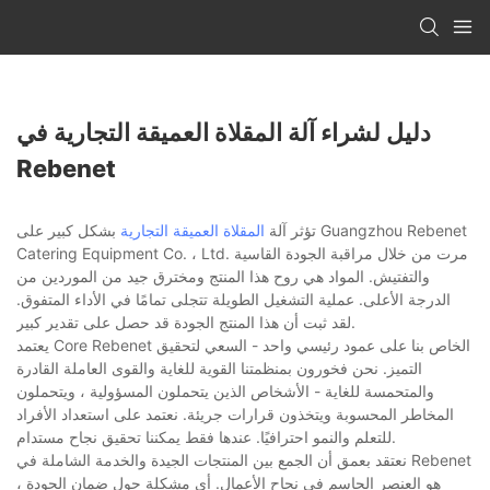
دليل لشراء آلة المقلاة العميقة التجارية في
Rebenet
تؤثر آلة
المقلاة العميقة التجارية
بشكل كبير على Guangzhou Rebenet
Catering Equipment Co. ، Ltd. مرت من خلال مراقبة الجودة القاسية
والتفتيش. المواد هي روح هذا المنتج ومخترق جيد من الموردين من
الدرجة الأعلى. عملية التشغيل الطويلة تتجلى تمامًا في الأداء المتفوق.
لقد ثبت أن هذا المنتج الجودة قد حصل على تقدير كبير.
يعتمد Core Rebenet الخاص بنا على عمود رئيسي واحد - السعي لتحقيق
التميز. نحن فخورون بمنظمتنا القوية للغاية والقوى العاملة القادرة
والمتحمسة للغاية - الأشخاص الذين يتحملون المسؤولية ، ويتحملون
المخاطر المحسوبة ويتخذون قرارات جريئة. نعتمد على استعداد الأفراد
للتعلم والنمو احترافيًا. عندها فقط يمكننا تحقيق نجاح مستدام.
نعتقد بعمق أن الجمع بين المنتجات الجيدة والخدمة الشاملة في Rebenet
هو العنصر الحاسم في نجاح الأعمال. أي مشكلة حول ضمان الجودة ،