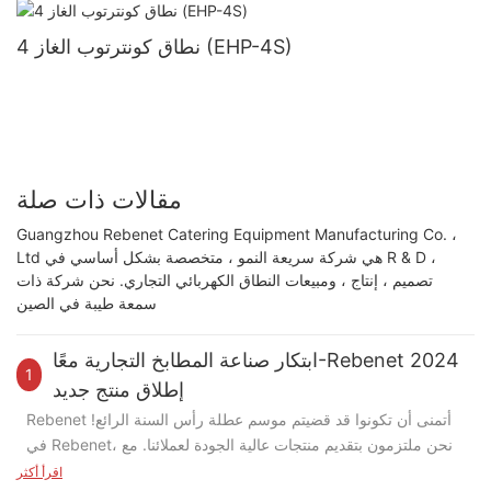
4 نطاق كونترتوب الغاز (EHP-4S)
مقالات ذات صلة
Guangzhou Rebenet Catering Equipment Manufacturing Co. ،
Ltd هي شركة سريعة النمو ، متخصصة بشكل أساسي في R & D ،
تصميم ، إنتاج ، ومبيعات النطاق الكهربائي التجاري. نحن شركة ذات
سمعة طيبة في الصين
ابتكار صناعة المطابخ التجارية معًا-Rebenet 2024
1
إطلاق منتج جديد
Rebenet أتمنى أن تكونوا قد قضيتم موسم عطلة رأس السنة الرائع!
في Rebenet، نحن ملتزمون بتقديم منتجات عالية الجودة لعملائنا. مع
خبرة محترفنا R&D، نواصل تقديم حلول مبتكرة لشركائنا، ومساعدتهم
اقرأ أكثر