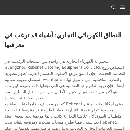
النطاق الكهربائي التجاري: أشياء قد ترغب في
معرفتها
مجموعة الكهرباء التجارية هي واحدة من المنتجات الرئيسية في
Guangzhou Rebenet Catering Equipment Co. ، Ltd. امتصاص روح
التصميم الحديث ، فإن المنتج يرتفع لأسلوب التصميم الفريد. يُظهر مظهرها
المفصل مفهوم تصميم Avantgarde والقدرة التنافسية التي لا مثيل لها.
أيضا ، فإن ذرية التكنولوجيا التقدمية هي التي تجعلها ذات وظيفة كبيرة. ما
هو أكثر من ذلك ، سيتم اختباره لأطنان من المرات قبل التسليم ، مما
يضمن موثوقيته الممتازة.
كما هو معروف ، فإن اختيار البقاء مع Rebenet يعني إمكانات تطوير غير
محدودة. توفر علامتنا التجارية لعملائنا طريقة فريدة وفعالة لمعالجة
متطلبات السوق لأن علامتنا التجارية كانت دائمًا موجهة نحو السوق. سنة
بعد سنة ، قمنا بطرح منتجات مبتكرة وموثوقة للغاية تحت Rebenet.
بالنسبة للعلامات التجارية التعاونية لدينا ، هذه فرصة مهمة نقدمها من قبلنا