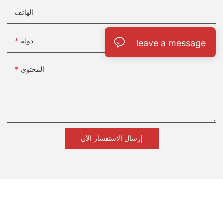
مصنعة لإنتاج شوايات الشواء بكميات كبيرة، فاتصل بنا للحصول على
الهاتف
مزيد من التفاصيل.
دولة
leave a message
سانتا ماريا ستايل جريل
المحتوى
CG-3M
لمزيد من المعلومات، لا تتردد في الاتصال بنا عبر البريد الإلكتروني
. دعونا نجعل هذا العام ناجحا معا!
web@rebenet.com
على
Rebenet—شريكك المحترف في معدات المطابخ التجارية
إرسال الاستفسار الآن
- مشروع تصنيع المعدات الأصلية/تصنيع التصميم الشخصي
- أسعار الجملة تنافسية
- منتجات قابلة للتخصيص بالكامل
- دعم شامل لنمو أعمالك
زورونا على: http://www.rebenet.com
إضافة: لا. 17، طريق جينتيان، مدينة هوادونغ، منطقة هوادو،