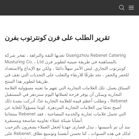
تقرير الطلب على فرن كونترتوب بفرن
تغذيها الثقة والنزاهة ، تفخر شركة Guangzhou Rebenet Catering
Musturing Co. ، Ltd بالمساهمة في طريقة صينية لتطوير فرن
كونترتوب التجاري. ليس الأمر سهلاً دائمًا ، ولكن مع الإبداع والاستعداد
للحفر والحفر ، نجد طرقًا للارتقاء والتغلب على التحديات التي تقف في
طريقنا لتطوير هذا المنتج.
السباق يعمل. تلك العلامات التجارية التي تفهم ما تعنيه مسؤولية العلامة
التجارية ويمكن أن يوفر فرحة لعملائها اليوم ستزدهر في المستقبل
وتطلب أعظم قيمة للعلامة التجارية غدًا. أدركت بشدة ذلك ، Rebenet
أصبح نجمًا بين العلامات التجارية المزدهرة. كوننا مسؤولاً للغاية عن
منتجاتنا Rebenet التي تحمل علامات تجارية والخدمة المصاحبة ، فقد
أنشأنا شبكة عملاء تعاونية شاسعة ومستقرة.
منذ أن تم تأسيسها ، نبذل قصارى جهدنا لجعل العملاء يشعرون بالترحيب
على Rebenet. لذلك في هذه السنوات ، كنا نحسن أنفسنا وتوسيع نطاق