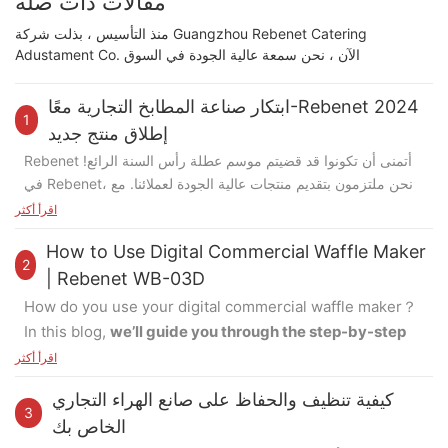
مقالات ذات صلة
منذ التأسيس ، بذلت شركة Guangzhou Rebenet Catering
Adustament Co. الآن ، نحن سمعة عالية الجودة في السوق
ابتكار صناعة المطابخ التجارية معًا-Rebenet 2024
1
إطلاق منتج جديد
Rebenet أتمنى أن تكونوا قد قضيتم موسم عطلة رأس السنة الرائع!
في Rebenet، نحن ملتزمون بتقديم منتجات عالية الجودة لعملائنا. مع
خبرة محترفنا R&D، نواصل تقديم حلول مبتكرة لشركائنا، ومساعدتهم
اقرأ أكثر
على توسيع تواجدهم في السوق في صناعة المطابخ التجارية.
فيما يلي
How to Use Digital Commercial Waffle Maker
نظرة عامة على المنتجات المثيرة التي قمنا بتطويرها 2024:
2
| Rebenet WB-03D
نطاق الغاز التصاعدي
How do you use your digital commercial waffle maker？
In this blog,
we’ll guide you through the step-by-step
في عام 2024، قدمنا ​​تصميمًا لنطاق الغاز المتصاعد، مما يسهل
process of operating one of our most popular
الوصول إلى القدور والمقالي الخلفية. سواء كنت بحاجة إلى سطح
اقرأ أكثر
commercial waffle makers—the
WB-03D
. Let’s get
عمل أو نطاق غاز قائم بذاته، فلدينا ما يناسبك من خلال خياراتنا
كيفية تنظيف والحفاظ على صانع الهراء التجاري
المتنوعة.
started!
3
الخاص بك