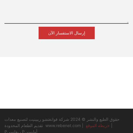
لمزيد من المعلومات، لا تتردد في الاتصال بنا عبر البريد الإلكتروني
. دعونا نجعل هذا العام ناجحا معا!
web@rebenet.com
على
Rebenet—شريكك المحترف في معدات المطابخ التجارية
إرسال الاستفسار الآن
- مشروع تصنيع المعدات الأصلية/تصنيع التصميم الشخصي
- أسعار الجملة تنافسية
- منتجات قابلة للتخصيص بالكامل
- دعم شامل لنمو أعمالك
زورونا على: http://www.rebenet.com
إضافة: لا. 17، طريق جينتيان، مدينة هوادونغ، منطقة هوادو،
قوانغتشو، 510890، الصين
حقوق الطبع والنشر © 2024 شركة قوانغتشو ريبينيت لتصنيع معدات
|
خريطة الموقع
|
www.rebenet.com
تقديم الطعام المحدودة
Pريفاسي Pأوليسي