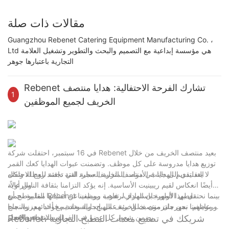
مقالات ذات صلة
Guangzhou Rebenet Catering Equipment Manufacturing Co. ،
Ltd هي مؤسسة إبداعية مع التصميم والبحث والتطوير وتشغيل العلامة
التجارية باعتبارها جوهر
Rebenet تشارك الفرحة الاحتفالية: هدايا منتصف
1
الخريف لجميع الموظفين
في 16 سبتمبر، احتفلت شركة Rebenet بعيد منتصف الخريف من خلال
توزيع هدايا مدروسة على كل موظف. وتضمنت عبوات الهدايا كعك القمر
التقليدي إلى جانب الأدوات المنزلية العملية التي تجسد روح الاحتفال
لا يعد تقديم الهدايا في منتصف الخريف مجرد لفتة دافئة للعطلة ولكنه
والرعاية.
أيضًا انعكاس لقيم ريبينيت الأساسية. إنه يؤكد التزامنا بثقافة الناس أولاً،
مما يوضح أن Rebenet تعطي الأولوية باستمرار لرفاهية موظفينا
بينما نحتفل بهذا المهرجان الهادف، تعرب ريبينيت عن أمنياتها القلبية لجميع
ورعايتهم. نحن ملتزمون بخلق بيئة عمل إيجابية وتقديم فوائد معززة، مما
موظفينا بمهرجان منتصف الخريف البهيج، والسعادة مع أحبائهم، والنجاح
يضمن شعور كل عضو في الفريق بالانتماء والإنجاز.
المستمر في العمل.
Rebenet، شريكك في تصنيع معدات المطبخ التجارية