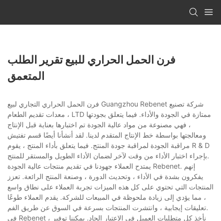
فرن الحمل الحراري للبيع تقرير الطلب
المتعمق
فرن الحمل الحراري التجاري لبيع Guangzhou Rebenet شركة تصنيع
معدات تقديم الطعام ، LTD ممتازة في الجودة والأداء. فيما يتعلق بجودتها
، فهي مصنوعة من مواد عالية الجودة تم اختبارها بعناية قبل الإنتاج
ومعالجتها بواسطة خط الإنتاج المتقدم لدينا. لقد أنشأنا أيضًا قسم تفتيش
مراقبة الجودة لمراقبة جودة المنتج. فيما يتعلق بأداء المنتج ، يقوم R & D
بإجراء اختبار الأداء من وقت لآخر لضمان الأداء الطويل والمستقر للمنتج.
يمتدح العملاء جهودنا في تقديم منتجات عالية الجودة Rebenet. إنهم
يفكرون بشدة في الأداء ، وتحديث الدورة ، وصنعة المنتج الرائعة. تعزز
المنتجات التي تحتوي على كل هذه الميزات تجربة العملاء على نطاق واسع
، مما يؤدي إلى زيادة ملحوظة في المبيعات للشركة. يقدم العملاء طوعًا
تعليقات إيجابية ، وانتشرت المنتجات بسرعة في السوق عن طريق الفم.
في Rebenet ، نأخذ كل متطلبات العميل في الاعتبار الجاد. يمكننا توفير