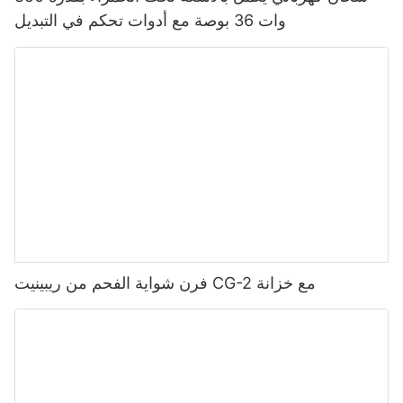
وات 36 بوصة مع أدوات تحكم في التبديل
فرن شواية الفحم من ريبينيت CG-2 مع خزانة