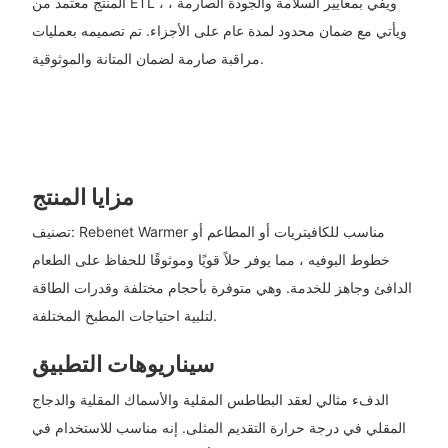
المنتج معتمد من ETL ، ويفي بمعايير السلامة والجودة الصارمة ،
ويأتي مع ضمان محدود لمدة عام على الأجزاء. تم تصميمه بعمليات
مراقبة صارمة لضمان المتانة والموثوقية.
مزايا المنتج
تصنيف: Rebenet Warmer مناسب للكافيتريات أو المطاعم أو
خطوط البوفيه ، مما يوفر حلاً قويًا وموثوقًا للحفاظ على الطعام
الدافئ وجاهز للخدمة. وهي متوفرة بأحجام مختلفة وقدرات الطاقة
لتلبية احتياجات المطبخ المختلفة.
سيناريوهات التطبيق
الدفء مثالي لعقد البطاطس المقلية والأسماك المقلية والدجاج
المقلي في درجة حرارة التقديم المثلى. إنه مناسب للاستخدام في