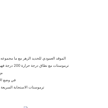
- الموقد العمودي للحديد الزهر مع ما مجموعه 70،000 وحدة حرارية بتر/ساعة
- ترموستات مع نطاق درجة حرارة 200 درجة فهرنهايت إلى 400 درجة فهرنهايت
- وع
- طيار S/S في 
- ترموستات الاستجابة السريعة 