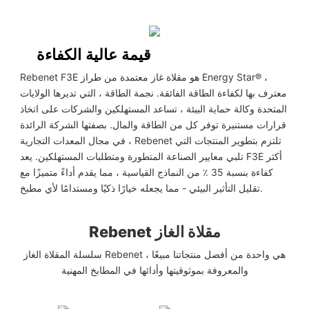
قيمة عالية الكفاءة
Rebenet F3E هو مقلاة غاز معتمدة من طراز Energy Star® ،
معترف بها لكفاءة الطاقة الفائقة. نجمة الطاقة ، التي تديرها الولايات
المتحدة وكالة حماية البيئة ، تساعد المستهلكين والشركات على اتخاذ
قرارات مستنيرة توفر كل من الطاقة والمال. بصفتها الشركة الرائدة
في مجال المعدات التجارية ، Rebenet تلتزم بتطوير المنتجات التي
تلبي معايير الصناعة المتطورة ومتطلبات المستهلكين. يعد F3E أكثر
كفاءة بنسبة 35 ٪ من النماذج القياسية ، مما يقدم أداءً متميزًا مع
تقليل التأثير البيئي - مما يجعله خيارًا ذكيًا ومستدامًا لأي مطبخ.
Rebenet مقلاة الغاز
سلسلة المقلاة الغاز Rebenet هي واحدة من أفضل منتجاتنا مبيعًا ،
والمعروفة بموثوقيتها وأدائها في المطابخ المهنية