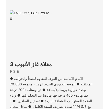
3 مقلاة غاز الأنبوب
F3E
● الأمام الأمامية من الفولاذ المقاوم للصدأ والجوانب
المجلفنة ● الموقد العمودي للحديد الزهر ، مجموع 70،000
وحدة حرارية بريطانية/ساعة ● ترموستات (200 درجة
فهرنهايت- 400 درجة فهرنهايت) يتم التحكم فيها ● وعاء
المقلاة المفتوح مع المنطقة الباردة ● تسخين الساقين. ● 1
1/4 "صمام تصريف المنفذ الكامل ● مبادل سخان S/S مع