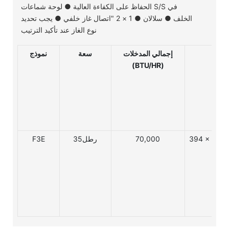
الحفاظ على الكفاءة العالية ● لوحة شماعات S/S في
الخلف ● سلالان ● 1 × 2 "اتصال غاز خلفي ● يجب تحديد
نوع الغاز عند تأكيد الترتيب
إجمالي المدخلات
سعة
نموذج
(BTU/HR)
1182 مم 15.5 × 30.2 ×
70,000
رطل35
F3E