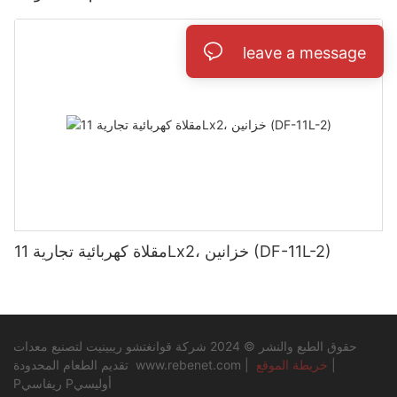
leave a message
مقلاة كهربائية تجارية 11Lx2، خزانين (DF-11L-2)
حقوق الطبع والنشر © 2024 شركة قوانغتشو ريبينيت لتصنيع معدات
|
خريطة الموقع
|
www.rebenet.com
تقديم الطعام المحدودة
Pريفاسي Pأوليسي